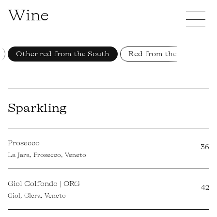
Wine
Other red from the South
Red from the North
Sparkling
Prosecco
36
La Jara, Prosecco, Veneto
Giol Colfondo | ORG
42
Giol, Glera, Veneto