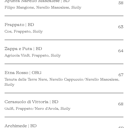
Ayunta Narello Mascalese | BD
58
Filipo Mangione, Nerello Mascalese, Sicily
Frappato | BD
63
Cos, Frappato, Sicily
Zappa e Puta | BD
64
Agricola VinB, Frappato, Sicily
Etna Rosso | ORG
67
Tenuta delle Terre Nere, Nerello Cappuccio/Nerello Mascalese,
Sicily
Cerasuolo di Vittoria | BD
68
Gulfi, Frappato/Nero d’Avola, Sicily
Archimede | BD
69