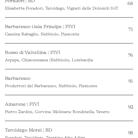
Foradori | BD
68
Elisabetta Foradori, Teroldego, Vigneti delle Dolomiti IGT
Barbaresco Gaia Principe | FIVI
71
Cascina Rabaglio, Nebbiolo, Piemonte
Rosso di Valtellina | FIVI
76
Arpepe, Chiavennasca (Nebbiolo), Lombardia
Barbaresco
91
Produttori del Barbaresco, Nebbiolo, Piemonte
Amarone | FIVI
92
Pietro Zardini, Corvina/Molinara/Rondinella, Veneto
Teroldego Morei | BD
95
Foradori, Teroldego, Trentino Alto Adige