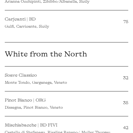
Arianna Occhipinti, Zibibbo/Albanella, Sicily
Carjcanti | BD
75
Gulfi, Carricante, Sicily
White from the North
Soave Classico
32
Monte Tondo, Garganega, Veneto
Pinot Bianco | ORG
35
Dissegna, Pinot Bianco, Veneto
Mischiabacche | BD FIVI
42
Castello di Stefanago, Riesling Renano/ Muller Thurgau,